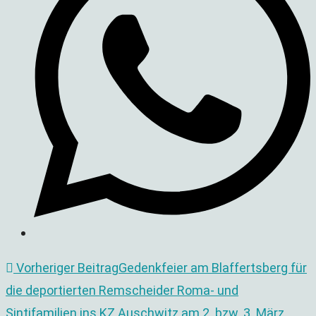
Fenster
Weitere
Vorheriger Beitrag
Gedenkfeier am Blaffertsberg für
die deportierten Remscheider Roma- und
Artikel
Sintifamilien ins KZ Auschwitz am 2. bzw. 3. März