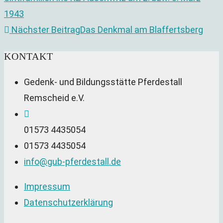
ansehen
1943
Nächster Beitrag
Das Denkmal am Blaffertsberg
KONTAKT
Gedenk- und Bildungsstätte Pferdestall
Remscheid e.V.
01573 4435054
01573 4435054
Opens
info@gub-pferdestall.de
in
Impressum
your
Datenschutzerklärung
application