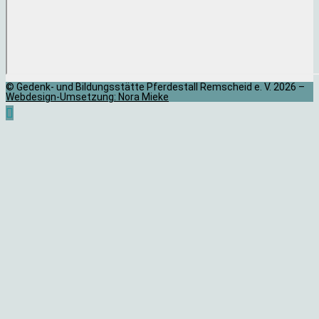
© Gedenk- und Bildungsstätte Pferdestall Remscheid e. V. 2026 –
Webdesign-Umsetzung: Nora Mieke