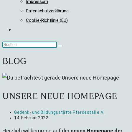
Impressum
Datenschutzerklärung
Cookie-Richtlinie (EU)
Website-
Suche
umschalten
BLOG
UNSERE NEUE HOMEPAGE
Beitrags-
Gedenk- und Bildungsstätte Pferdestall e.V.
Autor:
Beitrag
14. Februar 2022
veröffentlicht:
Herzlich willkommen auf der
neuen Homepage der