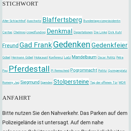
STICHWORT
Blaffertsberg
Alter Schlachthof
Auschwitz
Bundestagsvizepräsidentin
Denkmal
Caritas
Chelmno
crowdfunding
Deportationen
Die Linke
Dirk Kuhl
Gedenken
Gad Frank
Gedenkfeier
Freund
Mandelbaum
Göbel
Hermann Göbel
Holocaust
Konferenz
Lodz
Oscar Pollitz
Petra
Pferdestall
Pogromnacht
Pau
PI Remscheid
Pollitz
Quimperplatz
Stolpersteine
Siegmund
Romeny Jag
Spenden
Tag der offenen Tür
WDR
ANFAHRT
Bitte nutzen Sie den Nahverkehr. Das Parken auf dem
Polizeigelände ist untersagt. Auf dem nahe