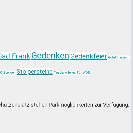
Gedenken
Gad Frank
Gedenkfeier
Göbel
Hermann
Stolpersteine
d
Spenden
Tag der offenen Tür
WDR
chützenplatz stehen Parkmöglichkeiten zur Verfügung.