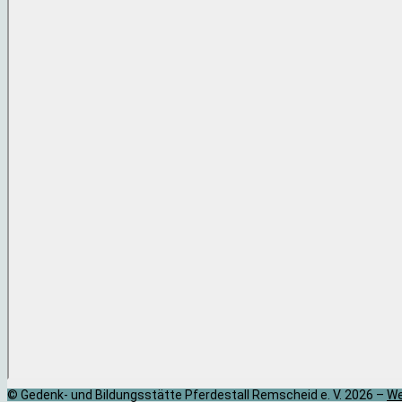
© Gedenk- und Bildungsstätte Pferdestall Remscheid e. V. 2026 –
We