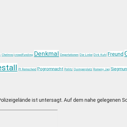
Denkmal
Freund
s
Chelmno
crowdfunding
Deportationen
Die Linke
Dirk Kuhl
stall
Pogromnacht
Siegmun
PI Remscheid
Pollitz
Quimperplatz
Romeny Jag
Polizeigelände ist untersagt. Auf dem nahe gelegenen S