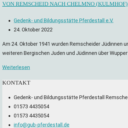
VON REMSCHEID NACH CHELMNO (KULMHOF)
Beitrags-
Gedenk- und Bildungsstätte Pferdestall e.V.
Autor:
Beitrag
24. Oktober 2022
veröffentlicht:
Am 24. Oktober 1941 wurden Remscheider Jüdinnen und
weiteren Bergischen Juden und Jüdinnen über Wupper
Von
Weiterlesen
Remscheid
KONTAKT
nach
Chelmno
Gedenk- und Bildungsstätte Pferdestall Remschei
(Kulmhof)
01573 4435054
01573 4435054
Opens
info@gub-pferdestall.de