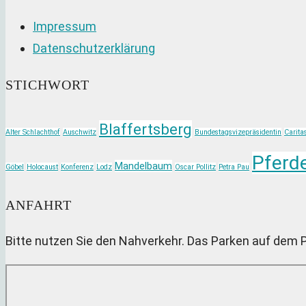
in
Impressum
your
Datenschutzerklärung
application
STICHWORT
Blaffertsberg
Alter Schlachthof
Auschwitz
Bundestagsvizepräsidentin
Carita
Pferde
Mandelbaum
Göbel
Holocaust
Konferenz
Lodz
Oscar Pollitz
Petra Pau
ANFAHRT
Bitte nutzen Sie den Nahverkehr. Das Parken auf dem 