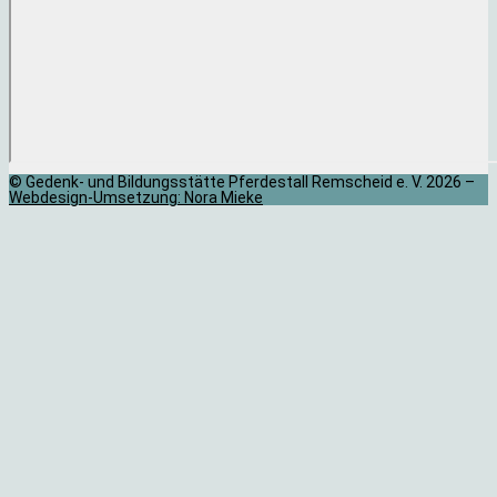
© Gedenk- und Bildungsstätte Pferdestall Remscheid e. V. 2026 –
Webdesign-Umsetzung: Nora Mieke