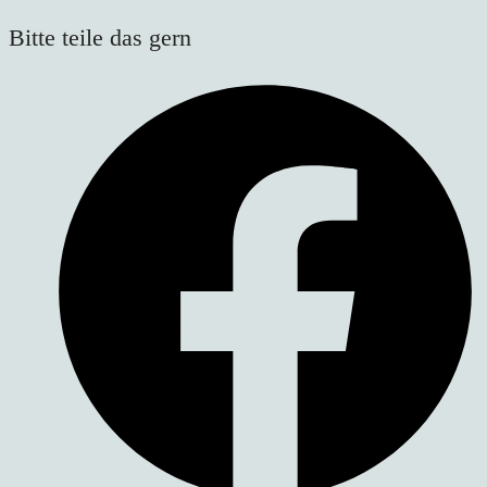
Diesen
Bitte teile das gern
Inhalt
Öffnet
teilen
in
einem
neuen
Fenster