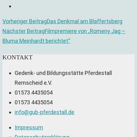
Weitere
Vorheriger Beitrag
Das Denkmal am Blaffertsberg
Nächster Beitrag
Filmpremiere von „Romeny Jag –
Artikel
Bluma Meinhardt berichtet“
ansehen
KONTAKT
Gedenk- und Bildungsstätte Pferdestall
Remscheid e.V.
01573 4435054
01573 4435054
Opens
info@gub-pferdestall.de
in
Impressum
your