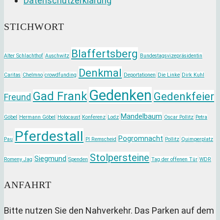
Datenschutzerklärung
application
STICHWORT
Blaffertsberg
Alter Schlachthof
Auschwitz
Bundestagsvizepräsidentin
Denkmal
Caritas
Chelmno
crowdfunding
Deportationen
Die Linke
Dirk Kuhl
Gedenken
Gad Frank
Gedenkfeier
Freund
Mandelbaum
Göbel
Hermann Göbel
Holocaust
Konferenz
Lodz
Oscar Pollitz
Petra
Pferdestall
Pogromnacht
Pau
PI Remscheid
Pollitz
Quimperplatz
Stolpersteine
Siegmund
Romeny Jag
Spenden
Tag der offenen Tür
WDR
ANFAHRT
Bitte nutzen Sie den Nahverkehr. Das Parken auf dem