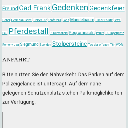
Gedenken
Gad Frank
Gedenkfeier
Freund
Mandelbaum
Göbel
Hermann Göbel
Holocaust
Konferenz
Lodz
Oscar Pollitz
Petra
Pferdestall
Pogromnacht
Pau
PI Remscheid
Pollitz
Quimperplatz
Stolpersteine
Siegmund
Romeny Jag
Spenden
Tag der offenen Tür
WDR
ANFAHRT
Bitte nutzen Sie den Nahverkehr. Das Parken auf dem
Polizeigelände ist untersagt. Auf dem nahe
gelegenen Schützenplatz stehen Parkmöglichkeiten
zur Verfügung.