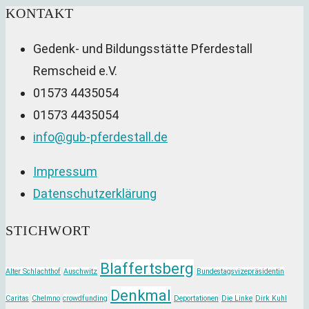
KONTAKT
Gedenk- und Bildungsstätte Pferdestall
Remscheid e.V.
01573 4435054
01573 4435054
Opens
info@gub-pferdestall.de
in
Impressum
your
Datenschutzerklärung
application
STICHWORT
Blaffertsberg
Alter Schlachthof
Auschwitz
Bundestagsvizepräsidentin
Denkmal
Caritas
Chelmno
crowdfunding
Deportationen
Die Linke
Dirk Kuhl