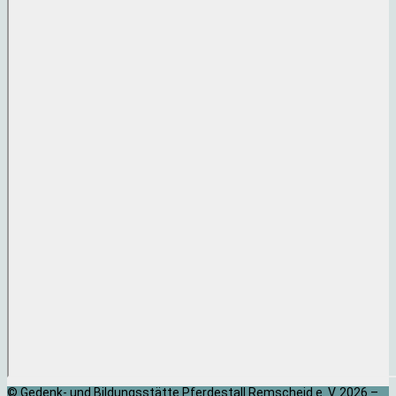
© Gedenk- und Bildungsstätte Pferdestall Remscheid e. V. 2026 –