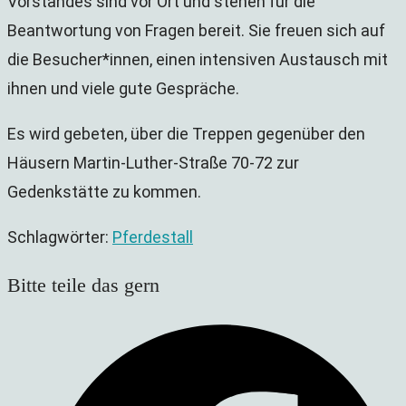
Vorstandes sind vor Ort und stehen für die
Beantwortung von Fragen bereit. Sie freuen sich auf
die Besucher*innen, einen intensiven Austausch mit
ihnen und viele gute Gespräche.
Es wird gebeten, über die Treppen gegenüber den
Häusern Martin-Luther-Straße 70-72 zur
Gedenkstätte zu kommen.
Schlagwörter
:
Pferdestall
Diesen
Bitte teile das gern
Inhalt
Öffnet
teilen
in
einem