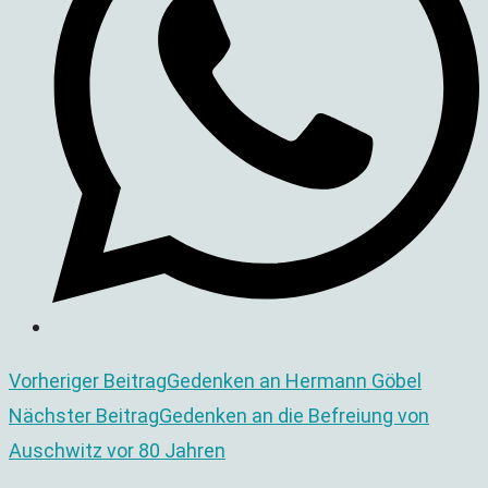
Fenster
Weitere
Vorheriger Beitrag
Gedenken an Hermann Göbel
Nächster Beitrag
Gedenken an die Befreiung von
Artikel
Auschwitz vor 80 Jahren
ansehen